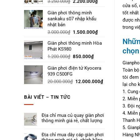
3.250.000
₫
2.200.000
₫
cửa sổ, 
Giàn phơi thông minh
tốt nhất
sankaku s07 nhập khẩu
được nhữ
nhật bản
trong v
3.000.000
₫
1.500.000
₫
Nhữn
Giàn phơi thông minh Hòa
Phát KS980
chọn 
1.200.000
₫
850.000
₫
Gianphoi
Giàn phơi điện tử Kyocera
Toàn bộ 
939 C500FG
tôi đem 
20.000.000
₫
12.000.000
₫
lại cho 
1. Cung
BÀI VIẾT – TIN TỨC
2. Miễn 
3. Đội n
4. Miễn 
Địa chỉ mua củ quay giàn phơi
Thanh H
thông minh giá rẻ, chất lượng
5. Gianp
Địa chỉ mua dây cáp giàn phơi
Hàng Nh
thông minh giá rẻ, chính hãng