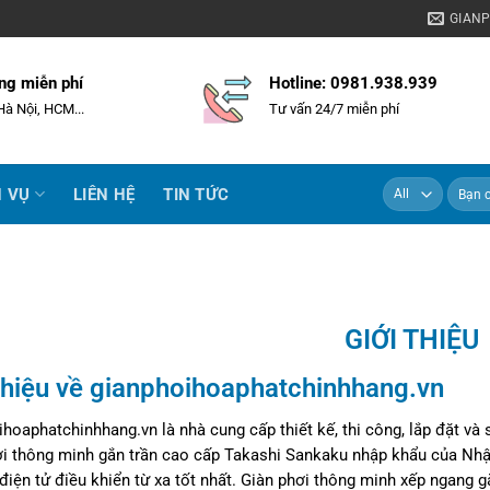
GIAN
ng miễn phí
Hotline: 0981.938.939
Hà Nội, HCM...
Tư vấn 24/7 miễn phí
H VỤ
LIÊN HỆ
TIN TỨC
GIỚI THIỆU
 thiệu về gianphoihoaphatchinhhang.vn
hoaphatchinhhang.vn là nhà cung cấp thiết kế, thi công, lắp đặt v
i thông minh gắn trần cao cấp Takashi Sankaku nhập khẩu của Nhật 
điện tử điều khiển từ xa tốt nhất. Giàn phơi thông minh xếp ngang 