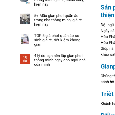
hiện nay
Sản p
thiện
5+ Mẫu giàn phơi quần áo
trong nhà thông minh, giá rẻ
hiện nay
Đội ngũ 
Ngày càn
TOP 5 giá phơi quần áo sơ
Hòa Phát
sinh giá rẻ, tiết kiệm không
Hòa Phá
gian
Giúp nân
khảo sát
4 lý do bạn nên lắp giàn phơi
18
thông minh ngay cho ngôi nhà
Th5
của mình
Gian
Chúng tô
sách hỗ 
Triết
Khách hà