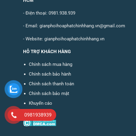
HCM
- Điện thoại: 0981.938.939
- Email:
gianphoihoaphatchinhhang.vn@gmail.com
- Website:
gianphoihoaphatchinhhang.vn
HỖ TRỢ KHÁCH HÀNG
Chính sách mua hàng
Chính sách bảo hành
Chính sách thanh toán
Chính sách bảo mật
Khuyến cáo
Cam kết
0981938939