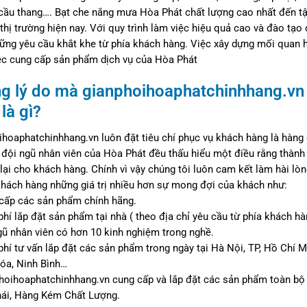
cầu thang…. Bạt che nắng mưa Hòa Phát chất lượng cao nhất đến tậ
 thị trường hiện nay. Với quy trình làm việc hiệu quả cao và đào t
ng yêu cầu khắt khe từ phía khách hàng. Việc xây dựng mối quan hệ
iệc cung cấp sản phẩm dịch vụ của Hòa Phát
g lý do mà gianphoihoaphatchinhhang.vn
là gì?
hoaphatchinhhang.vn luôn đặt tiêu chí phục vụ khách hàng là hàng
đội ngũ nhân viên của Hòa Phát đều thấu hiểu một điều rằng thành
lại cho khách hàng. Chính vì vậy chúng tôi luôn cam kết làm hài l
khách hàng những giá trị nhiều hơn sự mong đợi của khách như:
 cấp các sản phẩm chính hãng.
phí lắp đặt sản phẩm tại nhà ( theo địa chỉ yêu cầu từ phía khách hà
gũ nhân viên có hơn 10 kinh nghiệm trong nghề.
phí tư vấn lắp đặt các sản phẩm trong ngày tại Hà Nội, TP, Hồ Chí 
óa, Ninh Bình…
hoihoaphatchinhhang.vn cung cấp và lắp đặt các sản phẩm toàn bộ 
ái, Hàng Kém Chất Lượng.