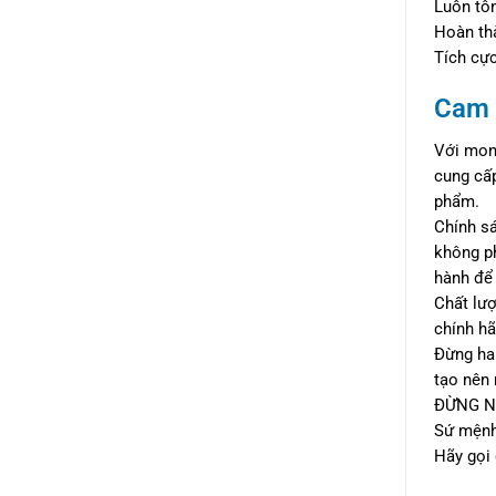
Luôn tôn
Hoàn thà
Tích cực
Cam 
Với mon
cung cấp
phẩm.
Chính sá
không ph
hành để 
Chất lư
chính hã
Đừng ham
tạo nên 
ĐỪNG N
Sứ mệnh 
Hãy gọi 