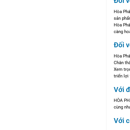
Đối 
Hòa Phát
sản phẩm
Hòa Phá
càng hoà
Đối v
Hòa Phát
Chân thà
Xem trọn
triển lợ
Với đ
HÒA PHÁT
cùng nha
Với 