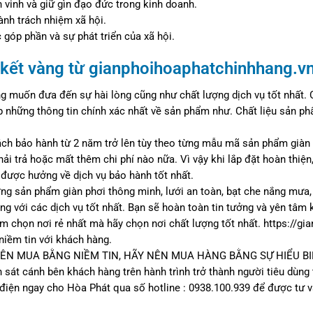
 vinh và giữ gìn đạo đức trong kinh doanh.
nh trách nhiệm xã hội.
 góp phần và sự phát triển của xã hội.
kết vàng từ gianphoihoaphatchinhhang.v
g muốn đưa đến sự hài lòng cũng như chất lượng dịch vụ tốt nhất.
 những thông tin chính xác nhất về sản phẩm như. Chất liệu sản ph
ch bảo hành từ 2 năm trở lên tùy theo từng mẫu mã sản phẩm giàn 
ải trả hoặc mất thêm chi phí nào nữa. Vì vậy khi lắp đặt hoàn thiện,
được hưởng về dịch vụ bảo hành tốt nhất.
ợng sản phẩm giàn phơi thông minh, lưới an toàn, bạt che nắng mư
ng với các dịch vụ tốt nhất. Bạn sẽ hoàn toàn tin tưởng và yên tâm 
 chọn nơi rẻ nhất mà hãy chọn nơi chất lượng tốt nhất. https://g
niềm tin với khách hàng.
ÊN MUA BẰNG NIỀM TIN, HÃY NÊN MUA HÀNG BẰNG SỰ HIỂU BI
sát cánh bên khách hàng trên hành trình trở thành người tiêu dùng
điện ngay cho Hòa Phát qua số hotline : 0938.100.939 để được tư vấ