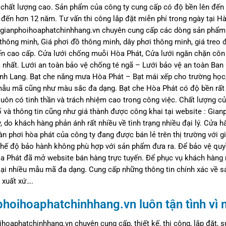
 chất lượng cao. Sản phẩm của công ty cung cấp có độ bền lên đến
 đến hơn 12 năm. Tư vấn thi công lắp đặt miễn phí trong ngày tại H
 gianphoihoaphatchinhhang.vn chuyên cung cấp các dòng sản phẩm t
thông minh, Giá phơi đồ thông minh, dây phơi thông minh, giá treo 
ến cao cấp. Cửa lưới chống muỗi Hòa Phát, Cửa lưới ngăn chặn côn
 nhất. Lưới an toàn bảo vệ chống té ngã – Lưới bảo vệ an toàn Ba
h Lang. Bạt che nắng mưa Hòa Phát – Bạt mái xếp cho trường học, 
mẫu mã cũng như màu sắc đa dạng. Bạt che Hòa Phát có độ bền rất 
uôn có tinh thần và trách nhiệm cao trong công việc. Chất lượng củ
 và thông tin cũng như giá thành được công khai tại website : Gia
, do khách hàng phản ánh rất nhiều về tình trạng nhiều đại lý. Cửa 
n phơi hòa phát của công ty đang được bán lẻ trên thị trường với g
hế độ bảo hành không phù hợp với sản phẩm đưa ra. Để bảo vệ quyền
a Phát đã mở website bán hàng trực tuyến. Để phục vụ khách hàng 
ại nhiều mẫu mã đa dạng. Cung cấp những thông tin chính xác về s
, xuất xứ….
phoihoaphatchinhhang.vn luôn tận tình vì
hoaphatchinhhang.vn chuyên cung cấp, thiết kế, thi công, lắp đặt, 