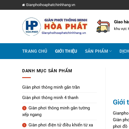
Gianphoihoaphatchinhhang.vn
Giao hà
khu vực 
TRANG CHỦ
GIỚI THIỆU
SẢN PHẨM
DỊC
DANH MỤC SẢN PHẨM
Giàn phơi thông minh gắn trần
Giàn phơi thông minh 4 thanh
Giới
Giàn phơi thông minh gắn tường
Gianphoi
xếp ngang
Giàn phơ
Giàn phơi điện tử điều khiển từ xa
phơi đồ 