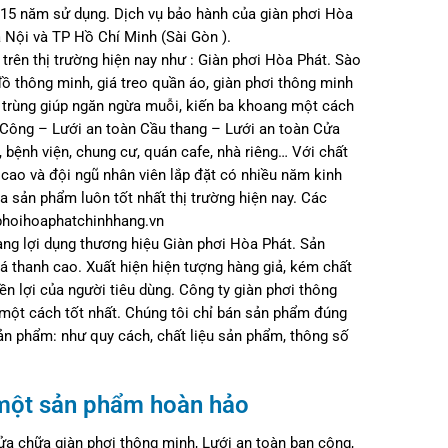
 15 năm sử dụng. Dịch vụ bảo hành của giàn phơi Hòa
à Nội và TP Hồ Chí Minh (Sài Gòn ).
rên thị trường hiện nay như : Giàn phơi Hòa Phát. Sào
đồ thông minh, giá treo quần áo, giàn phơi thông minh
 trùng giúp ngăn ngừa muỗi, kiến ba khoang một cách
n Công – Lưới an toàn Cầu thang – Lưới an toàn Cửa
bệnh viện, chung cư, quán cafe, nhà riêng… Với chất
cao và đội ngũ nhân viên lắp đặt có nhiều năm kinh
a sản phẩm luôn tốt nhất thị trường hiện nay. Các
nphoihoaphatchinhhang.vn
hàng lợi dụng thương hiệu Giàn phơi Hòa Phát. Sản
iá thanh cao. Xuất hiện hiện tượng hàng giả, kém chất
 lợi của người tiêu dùng. Công ty giàn phơi thông
một cách tốt nhất. Chúng tôi chỉ bán sản phẩm đúng
ản phẩm: như quy cách, chất liệu sản phẩm, thông số
 một sản phẩm hoàn hảo
sửa chữa giàn phơi thông minh, Lưới an toàn ban công,