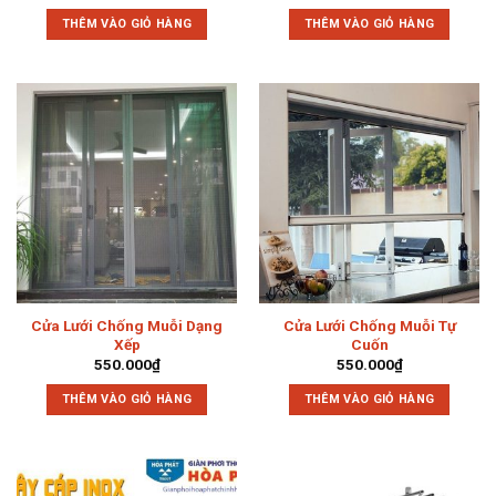
THÊM VÀO GIỎ HÀNG
THÊM VÀO GIỎ HÀNG
Cửa Lưới Chống Muỗi Dạng
Cửa Lưới Chống Muỗi Tự
Xếp
Cuốn
550.000
₫
550.000
₫
THÊM VÀO GIỎ HÀNG
THÊM VÀO GIỎ HÀNG