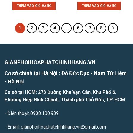
gốc
hiện
gốc
hiện
là:
tại
là:
tại
THÊM VÀO GIỎ HÀNG
THÊM VÀO GIỎ HÀNG
35.500.000₫.
là:
12.000.000₫.
là:
30.000.000₫.
6.500
1
2
3
4
…
6
7
8
GIANPHOIHOAPHATCHINHHANG.VN
Cơ sở chính tại Hà Nội : Đỗ Đức Dục - Nam Từ Liêm
- H
à Nội
Cơ sở tại HCM: 273 Đường Kha Vạn Cân, Khu Phố 6,
Phường Hiệp Bình Chánh, Thành phố Thủ Đức, TP. HCM
- Điện thoại: 0938.100.939
- Email: gianphoihoaphatchinhhang.vn@gmail.com