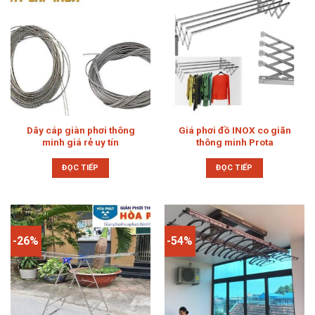
Dây cáp giàn phơi thông
Giá phơi đồ INOX co giãn
minh giá rẻ uy tín
thông minh Prota
ĐỌC TIẾP
ĐỌC TIẾP
-26%
-54%