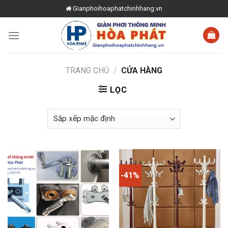
Skip
Gianphoihoaphatchinhhang.vn
to
content
TRANG CHỦ
/
CỬA HÀNG
LỌC
-41%