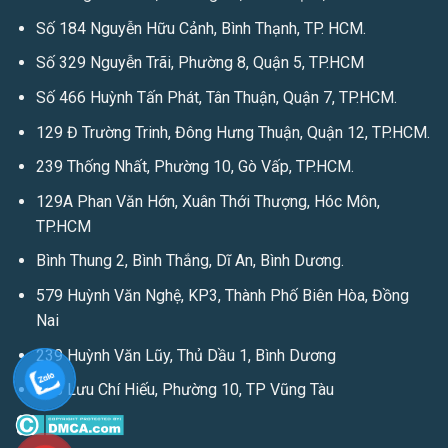
Số 184 Nguyễn Hữu Cảnh, Bình Thạnh, TP. HCM.
Số 329 Nguyễn Trãi, Phường 8, Quận 5, TP.HCM
Số 466 Huỳnh Tấn Phát, Tân Thuận, Quận 7, TP.HCM.
129 Đ Trường Trinh, Đông Hưng Thuận, Quận 12, TP.HCM.
239 Thống Nhất, Phường 10, Gò Vấp, TP.HCM.
129A Phan Văn Hớn, Xuân Thới Thượng, Hóc Môn,
TP.HCM
Bình Thung 2, Bình Thắng, Dĩ An, Bình Dương.
579 Huỳnh Văn Nghệ, KP3, Thành Phố Biên Hòa, Đồng
Nai
239 Huỳnh Văn Lũy, Thủ Dầu 1, Bình Dương
208 Lưu Chí Hiếu, Phường 10, TP Vũng Tàu