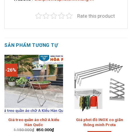
Rate this product
SẢN PHẨM TƯƠNG TỰ
-26%
Giá treo quần áo chữ A kiểu
Giá phơi đồ INOX co giãn
Hàn Quốc
thông minh Prota
Giá
Giá
1.150.000
₫
850.000
₫