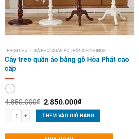
TRANG CHỦ
/
GIÁ PHƠI QUẦN ÁO THÔNG MINH INOX
Cây treo quần áo bằng gỗ Hòa Phát cao
cấp
Giá
Giá
4.850.000
₫
2.850.000
₫
gốc
hiện
Cây treo quần áo bằng gỗ Hòa Phát cao cấp số lượng
là:
tại
THÊM VÀO GIỎ HÀNG
4.850.000₫.
là:
2.850.000₫.