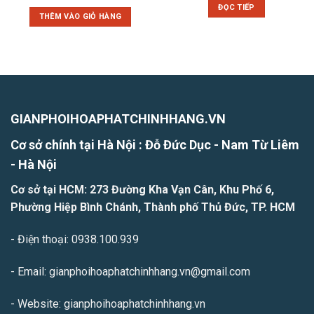
gốc
hiện
ĐỌC TIẾP
là:
tại
THÊM VÀO GIỎ HÀNG
1.150.000₫.
là:
850.000₫.
GIANPHOIHOAPHATCHINHHANG.VN
Cơ sở chính tại Hà Nội : Đỗ Đức Dục - Nam Từ Liêm
- H
à Nội
Cơ sở tại HCM: 273 Đường Kha Vạn Cân, Khu Phố 6,
Phường Hiệp Bình Chánh, Thành phố Thủ Đức, TP. HCM
- Điện thoại: 0938.100.939
- Email: gianphoihoaphatchinhhang.vn@gmail.com
- Website: gianphoihoaphatchinhhang.vn