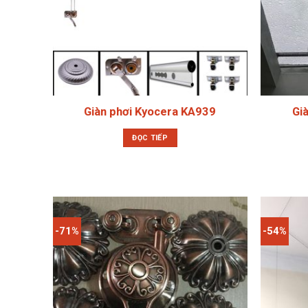
Giàn phơi Kyocera KA939
Gi
ĐỌC TIẾP
-71%
-54%