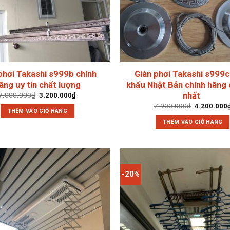
phơi Takashi s999b chính
Giàn phơi Takashi s999c
ãng uy tín chất lượng
khẩu Nhật Bản chính hãng
nhất
Giá
Giá
7.000.000
₫
3.200.000
₫
gốc
hiện
Giá
7.900.000
₫
4.200.000
là:
tại
THÊM VÀO GIỎ HÀNG
gốc
7.000.000₫.
là:
là:
3.200.000₫.
THÊM VÀO GIỎ HÀNG
7.900.000₫
-20%