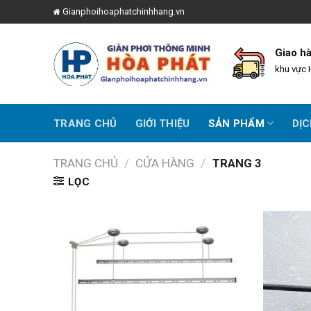
Skip
Gianphoihoaphatchinhhang.vn
to
content
Giao h
khu vực 
TRANG CHỦ
GIỚI THIỆU
SẢN PHẨM
DỊC
TRANG CHỦ
/
CỬA HÀNG
/
TRANG 3
LỌC