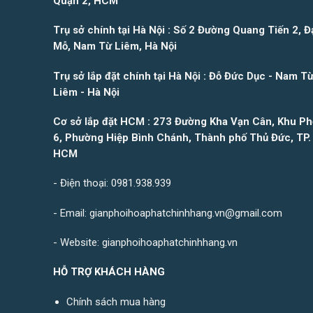
Quận 2, HCM
Trụ sở chính tại Hà Nội : Số 2 Đường Quang Tiến 2, Đ
Mỗ, Nam Từ Liêm, Hà Nội
Trụ sở lắp đặt chính tại Hà Nội : Đỗ Đức Dục - Nam T
Liêm - Hà Nội
Cơ sở lắp đặt HCM : 273 Đường Kha Vạn Cân, Khu Ph
6, Phường Hiệp Bình Chánh, Thành phố Thủ Đức, TP.
HCM
- Điện thoại: 0981.938.939
- Email:
gianphoihoaphatchinhhang.vn@gmail.com
- Website:
gianphoihoaphatchinhhang.vn
HỖ TRỢ KHÁCH HÀNG
Chính sách mua hàng