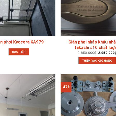
àn phơi Kyocera KA979
Giàn phơi nhập khẩu nhậ
takashi s10 chất lượ
ĐỌC TIẾP
Giá
2.850.000
₫
2.050.000
gốc
là:
THÊM VÀO GIỎ HÀNG
2.850.000₫
-47%