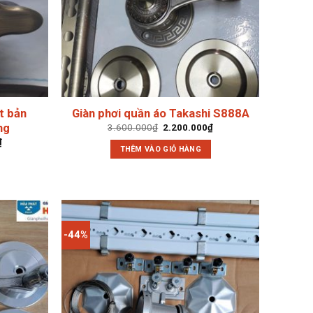
t bản
Giàn phơi quần áo Takashi S888A
ng
Giá
Giá
3.600.000
₫
2.200.000
₫
gốc
hiện
Giá
₫
là:
tại
THÊM VÀO GIỎ HÀNG
hiện
3.600.000₫.
là:
tại
2.200.000₫.
.
là:
2.050.000₫.
-44%