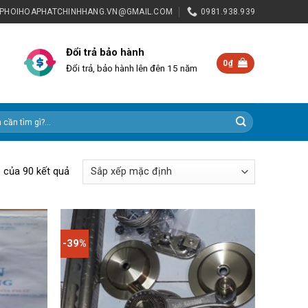
NPHOIHOAPHATCHINHHANG.VN@GMAIL.COM
0981.938.939
Đổi trả bảo hành
0
₫
Đổi trả, bảo hành lên đên 15 năm
6 của 90 kết quả
-39%