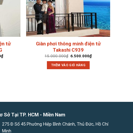
ện tử
Giàn phơi thông minh điện tử
G
Takashi C939
Giá
Giá
Giá
0
₫
15.000.000
₫
6.500.000
₫
hiện
gốc
hiện
tại
là:
tại
THÊM VÀO GIỎ HÀNG
₫.
là:
15.000.000₫.
là:
40.000.000₫.
6.500.000₫.
ơ Sở Tại TP. HCM - Miền Nam
275 Đ Số 45 Phường Hiệp Bình Chánh, Thủ Đức, Hồ Chí
Minh