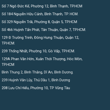
Số 7 Ngô Đức Kế, Phường 12, Bình Thạnh, TP.HCM
Số 184 Nguyễn Hữu Cảnh, Bình Thạnh, TP. HCM.
Số 329 Nguyễn Trãi, Phường 8, Quận 5, TP.HCM
Số 466 Huỳnh Tấn Phát, Tân Thuận, Quận 7, TP.HCM.
129 Đ Trường Trinh, Đông Hưng Thuận, Quận 12,
TP.HCM.
239 Thống Nhất, Phường 10, Gò Vấp, TP.HCM.
129A Phan Văn Hớn, Xuân Thới Thượng, Hóc Môn,
TP.HCM
Bình Thung 2, Bình Thắng, Dĩ An, Bình Dương.
239 Huỳnh Văn Lũy, Thủ Dầu 1, Bình Dương
208 Lưu Chí Hiếu, Phường 10, TP Vũng Tàu