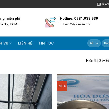
GIA
àng miễn phí
Hotline: 0981.938.939
Hà Nội, HCM...
Tư vấn 24/7 miễn phí
Tìm
H VỤ
LIÊN HỆ
TIN TỨC
kiếm:
Hiển thị 25–3
-28%