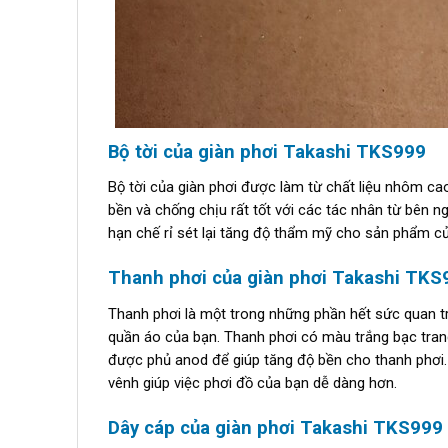
Bộ tời của giàn phơi Takashi TKS999
Bộ tời của giàn phơi được làm từ chất liệu nhôm ca
bền và chống chịu rất tốt với các tác nhân từ bên 
hạn chế rỉ sét lại tăng độ thẩm mỹ cho sản phẩm c
Thanh phơi của giàn phơi Takashi TKS
Thanh phơi là một trong những phần hết sức quan trọn
quần áo của bạn. Thanh phơi có màu trắng bạc tran
được phủ anod để giúp tăng độ bền cho thanh phơi.
vênh giúp việc phơi đồ của bạn dễ dàng hơn.
Dây cáp của giàn phơi Takashi TKS999