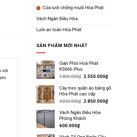
Cửa lưới chống muỗi Hòa Phát
Vách Ngăn Điều Hòa
Lưới an toàn Hòa Phát
SẢN PHẨM MỚI NHẤT
Giàn Phơi Hoà Phát
KS666-Plus
 với
Giá
Giá
3.800.000
₫
2.550.000
₫
đem
gốc
hiện
là:
tại
Cây treo quần áo bằng gỗ
3.800.000₫.
là:
Hòa Phát cao cấp
2.550.000₫.
Giá
Giá
4.850.000
₫
2.850.000
₫
gốc
hiện
Vách Ngăn Điều Hòa
là:
tại
Phòng Khách
4.850.000₫.
là:
2.850.000₫.
600.000
₫