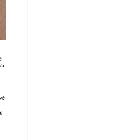
ẹ,
ừa
với
ng