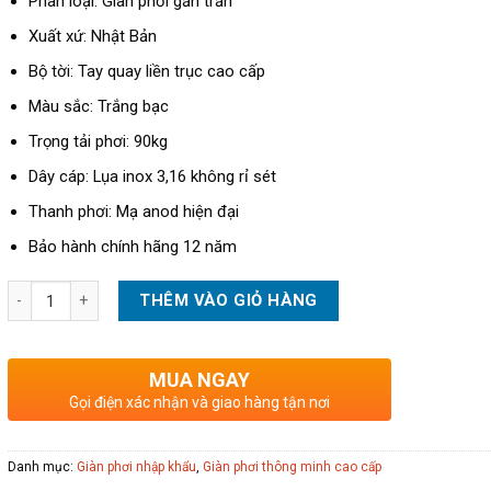
Phân loại: Giàn phơi gắn trần
Xuất xứ: Nhật Bản
Bộ tời: Tay quay liền trục cao cấp
Màu sắc: Trắng bạc
Trọng tải phơi: 90kg
Dây cáp: Lụa inox 3,16 không rỉ sét
Thanh phơi: Mạ anod hiện đại
Bảo hành chính hãng 12 năm
Giàn phơi Takashi TKS999 chính hãng số lượng
THÊM VÀO GIỎ HÀNG
MUA NGAY
Gọi điện xác nhận và giao hàng tận nơi
Danh mục:
Giàn phơi nhập khẩu
,
Giàn phơi thông minh cao cấp