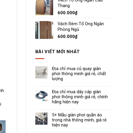
Vách Tổ Ong Ngăn Cầu
Thang
600.000
₫
Vách Rèm Tổ Ong Ngăn
Phòng Ngủ
600.000
₫
BÀI VIẾT MỚI NHẤT
Địa chỉ mua củ quay giàn
phơi thông minh giá rẻ, chất
lượng
nh.
Địa chỉ mua dây cáp giàn
phơi thông minh giá rẻ, chính
hãng hiện nay
i
5+ Mẫu giàn phơi quần áo
trong nhà thông minh, giá rẻ
hiện nay