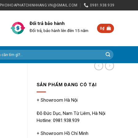
NPHOIHOAPHATCHINHHANG.VN@GMAIL.COM
0981.938.939
Đổi trả bảo hành
0
₫
Đổi trả, bảo hành lên đên 15 năm
SẢN PHẨM ĐANG CÓ TẠI
+ Showroom Hà Nội
Đỗ Đức Dục, Nam Từ Liêm, Hà Nội
Hotline: 0981.938.939
+ Showroom Hồ Chí Minh