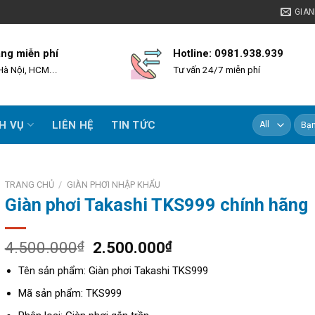
GIA
àng miễn phí
Hotline: 0981.938.939
Hà Nội, HCM...
Tư vấn 24/7 miễn phí
Tìm
H VỤ
LIÊN HỆ
TIN TỨC
kiếm:
TRANG CHỦ
/
GIÀN PHƠI NHẬP KHẨU
Giàn phơi Takashi TKS999 chính hãng
Giá
Giá
4.500.000
₫
2.500.000
₫
gốc
hiện
Tên sản phẩm: Giàn phơi Takashi TKS999
là:
tại
4.500.000₫.
là:
Mã sản phẩm: TKS999
2.500.000₫.