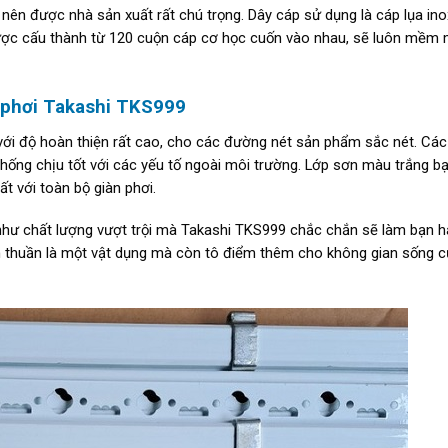
 nên được nhà sản xuất rất chú trọng. Dây cáp sử dụng là cáp lụa ino
 được cấu thành từ 120 cuộn cáp cơ học cuốn vào nhau, sẽ luôn mềm 
n phơi Takashi TKS999
 với độ hoàn thiện rất cao, cho các đường nét sản phẩm sắc nét. Các
hống chịu tốt với các yếu tố ngoài môi trường. Lớp sơn màu trắng b
t với toàn bộ giàn phơi.
hư chất lượng vượt trội mà Takashi TKS999 chắc chắn sẽ làm bạn h
ơn thuần là một vật dụng mà còn tô điểm thêm cho không gian sống 