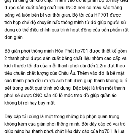
gây ra tiếng ồn khó chịu. Thêm vào đó là phần bộ tời này đều
được sản xuất bằng chất liệu INOX nên có màu sắc trắng
sáng và luôn bền bỉ với thời gian. Bộ tời của HP701 được
tích hợp chế độ chuyển nấc thông minh từ đó giúp người sử
dụng có thể điều chỉnh quá trình hoạt động của sản phẩm rất
đơn giản.
Bộ giàn phơi thông minh Hòa Phát hp701 được thiết kế gồm
2 thanh phơi được sản xuất bằng chất liệu nhôm cao cấp và
kích thước tối đa của mỗi thanh phơi dài đến 2.2m đạt theo
tiêu chuẩn chất lượng của Châu Âu. Thêm vào đó là bề mặt
các thanh phơi đều được sơn tĩnh điện giúp thanh không bị rỉ
sét trong suốt quá trình sử dụng. Đặc biệt là trên mỗi thanh
phơi sẽ được CNC sẵn 40 lỗ móc treo đồ giúp quần áo
không bị rơi hay bay mất.
Dây cáp tải cũng là một trong những bộ phận quan trọng
không kém của giàn phơi thông minh. Bởi dây cáp có vai trò
giúp nâng hạ thanh phơi, chất liệu dây cáp của hp701 là lụa