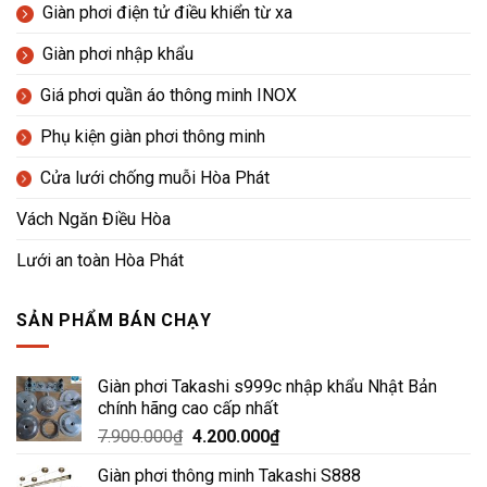
Giàn phơi điện tử điều khiển từ xa
Giàn phơi nhập khẩu
Giá phơi quần áo thông minh INOX
Phụ kiện giàn phơi thông minh
Cửa lưới chống muỗi Hòa Phát
Vách Ngăn Điều Hòa
Lưới an toàn Hòa Phát
SẢN PHẨM BÁN CHẠY
Giàn phơi Takashi s999c nhập khẩu Nhật Bản
chính hãng cao cấp nhất
Giá
Giá
7.900.000
₫
4.200.000
₫
gốc
hiện
Giàn phơi thông minh Takashi S888
là:
tại