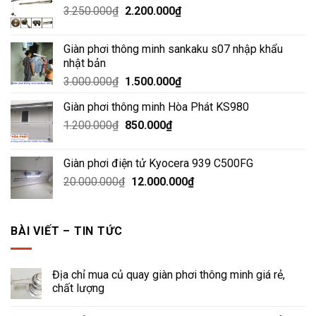
Giá
Giá
3.250.000
₫
7.900.000₫.
2.200.000
₫
là:
gốc
hiện
4.200.000₫.
là:
tại
Giàn phơi thông minh sankaku s07 nhập khẩu
3.250.000₫.
là:
nhật bản
2.200.000₫.
Giá
Giá
3.000.000
₫
1.500.000
₫
gốc
hiện
Giàn phơi thông minh Hòa Phát KS980
là:
tại
Giá
Giá
1.200.000
₫
3.000.000₫.
850.000
₫
là:
gốc
hiện
1.500.000₫.
là:
tại
Giàn phơi điện tử Kyocera 939 C500FG
1.200.000₫.
là:
Giá
Giá
20.000.000
₫
12.000.000
₫
850.000₫.
gốc
hiện
là:
tại
20.000.000₫.
là:
BÀI VIẾT – TIN TỨC
12.000.000₫.
Địa chỉ mua củ quay giàn phơi thông minh giá rẻ,
chất lượng