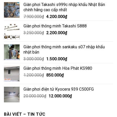
Giàn phơi Takashi s999c nhập khẩu Nhật Bản
chính hãng cao cấp nhất
Giá
Giá
7.900.000
₫
4.200.000
₫
gốc
hiện
Giàn phơi thông minh Takashi S888
là:
tại
Giá
Giá
3.250.000
₫
7.900.000₫.
2.200.000
₫
là:
gốc
hiện
4.200.000₫.
là:
tại
Giàn phơi thông minh sankaku s07 nhập khẩu
3.250.000₫.
là:
nhật bản
2.200.000₫.
Giá
Giá
3.000.000
₫
1.500.000
₫
gốc
hiện
Giàn phơi thông minh Hòa Phát KS980
là:
tại
Giá
Giá
1.200.000
₫
3.000.000₫.
850.000
₫
là:
gốc
hiện
1.500.000₫.
là:
tại
Giàn phơi điện tử Kyocera 939 C500FG
1.200.000₫.
là:
Giá
Giá
20.000.000
₫
12.000.000
₫
850.000₫.
gốc
hiện
là:
tại
20.000.000₫.
là:
BÀI VIẾT – TIN TỨC