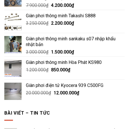
Giá
Giá
7.900.000
₫
4.200.000
₫
gốc
hiện
Giàn phơi thông minh Takashi S888
là:
tại
Giá
Giá
3.250.000
₫
7.900.000₫.
2.200.000
₫
là:
gốc
hiện
4.200.000₫.
là:
tại
Giàn phơi thông minh sankaku s07 nhập khẩu
3.250.000₫.
là:
nhật bản
2.200.000₫.
Giá
Giá
3.000.000
₫
1.500.000
₫
gốc
hiện
Giàn phơi thông minh Hòa Phát KS980
là:
tại
Giá
Giá
1.200.000
₫
3.000.000₫.
850.000
₫
là:
gốc
hiện
1.500.000₫.
là:
tại
Giàn phơi điện tử Kyocera 939 C500FG
1.200.000₫.
là:
Giá
Giá
20.000.000
₫
12.000.000
₫
850.000₫.
gốc
hiện
là:
tại
20.000.000₫.
là:
BÀI VIẾT – TIN TỨC
12.000.000₫.