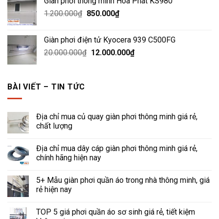
Giàn phơi thông minh Hòa Phát KS980
là:
tại
Giá
Giá
1.200.000
₫
3.000.000₫.
850.000
₫
là:
gốc
hiện
1.500.000₫.
là:
tại
Giàn phơi điện tử Kyocera 939 C500FG
1.200.000₫.
là:
Giá
Giá
20.000.000
₫
12.000.000
₫
850.000₫.
gốc
hiện
là:
tại
20.000.000₫.
là:
BÀI VIẾT – TIN TỨC
12.000.000₫.
Địa chỉ mua củ quay giàn phơi thông minh giá rẻ,
chất lượng
Địa chỉ mua dây cáp giàn phơi thông minh giá rẻ,
chính hãng hiện nay
5+ Mẫu giàn phơi quần áo trong nhà thông minh, giá
rẻ hiện nay
TOP 5 giá phơi quần áo sơ sinh giá rẻ, tiết kiệm