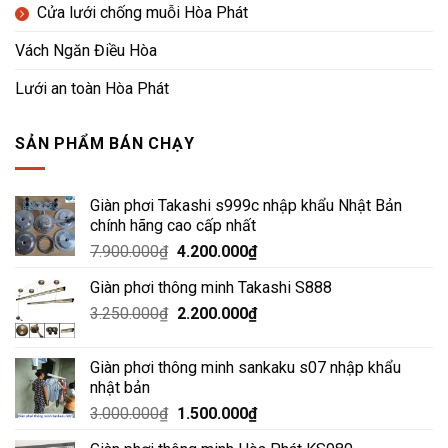
Cửa lưới chống muỗi Hòa Phát
Vách Ngăn Điều Hòa
Lưới an toàn Hòa Phát
SẢN PHẨM BÁN CHẠY
Giàn phơi Takashi s999c nhập khẩu Nhật Bản
chính hãng cao cấp nhất
Giá
Giá
7.900.000
₫
4.200.000
₫
gốc
hiện
Giàn phơi thông minh Takashi S888
là:
tại
Giá
Giá
3.250.000
₫
7.900.000₫.
2.200.000
₫
là:
gốc
hiện
4.200.000₫.
là:
tại
Giàn phơi thông minh sankaku s07 nhập khẩu
3.250.000₫.
là:
nhật bản
2.200.000₫.
Giá
Giá
3.000.000
₫
1.500.000
₫
gốc
hiện