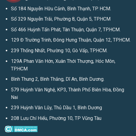
Số 184 Nguyễn Hữu Cảnh, Bình Thạnh, TP. HCM.
Số 329 Nguyễn Trãi, Phường 8, Quận 5, TP.HCM
Số 466 Huỳnh Tấn Phát, Tân Thuận, Quận 7, TP.HCM.
129 Đ Trường Trinh, Đông Hưng Thuận, Quận 12, TP.HCM.
239 Thống Nhất, Phường 10, Gò Vấp, TP.HCM.
129A Phan Văn Hớn, Xuân Thới Thượng, Hóc Môn,
TP.HCM
Bình Thung 2, Bình Thắng, Dĩ An, Bình Dương.
579 Huỳnh Văn Nghệ, KP3, Thành Phố Biên Hòa, Đồng
Nai
239 Huỳnh Văn Lũy, Thủ Dầu 1, Bình Dương
208 Lưu Chí Hiếu, Phường 10, TP Vũng Tàu