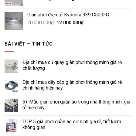
gốc
hiện
1.500.000₫.
là:
tại
Giàn phơi điện tử Kyocera 939 C500FG
1.200.000₫.
là:
Giá
Giá
20.000.000
₫
12.000.000
₫
850.000₫.
gốc
hiện
là:
tại
20.000.000₫.
là:
BÀI VIẾT – TIN TỨC
12.000.000₫.
Địa chỉ mua củ quay giàn phơi thông minh giá rẻ,
chất lượng
Địa chỉ mua dây cáp giàn phơi thông minh giá rẻ,
chính hãng hiện nay
5+ Mẫu giàn phơi quần áo trong nhà thông minh, giá
rẻ hiện nay
TOP 5 giá phơi quần áo sơ sinh giá rẻ, tiết kiệm
không gian