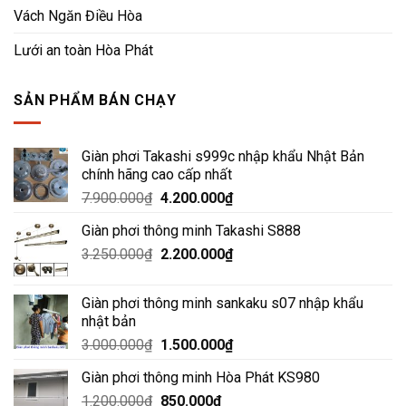
Vách Ngăn Điều Hòa
Lưới an toàn Hòa Phát
SẢN PHẨM BÁN CHẠY
Giàn phơi Takashi s999c nhập khẩu Nhật Bản
chính hãng cao cấp nhất
Giá
Giá
7.900.000
₫
4.200.000
₫
gốc
hiện
Giàn phơi thông minh Takashi S888
là:
tại
Giá
Giá
3.250.000
₫
7.900.000₫.
2.200.000
₫
là:
gốc
hiện
4.200.000₫.
là:
tại
Giàn phơi thông minh sankaku s07 nhập khẩu
3.250.000₫.
là:
nhật bản
2.200.000₫.
Giá
Giá
3.000.000
₫
1.500.000
₫
gốc
hiện
Giàn phơi thông minh Hòa Phát KS980
là:
tại
Giá
Giá
1.200.000
₫
3.000.000₫.
850.000
₫
là: