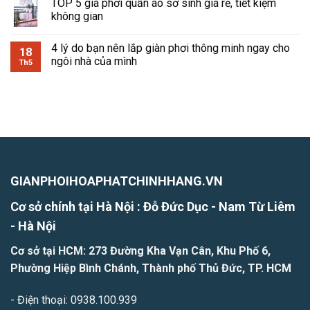
TOP 5 giá phơi quần áo sơ sinh giá rẻ, tiết kiệm
không gian
4 lý do bạn nên lắp giàn phơi thông minh ngay cho
18
ngôi nhà của mình
Th5
GIANPHOIHOAPHATCHINHHANG.VN
Cơ sở chính tại Hà Nội : Đỗ Đức Dục - Nam Từ Liêm
- H
à Nội
Cơ sở tại HCM: 273 Đường Kha Vạn Cân, Khu Phố 6,
Phường Hiệp Bình Chánh, Thành phố Thủ Đức, TP. HCM
- Điện thoại: 0938.100.939