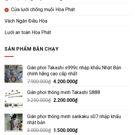
Cửa lưới chống muỗi Hòa Phát
Vách Ngăn Điều Hòa
Lưới an toàn Hòa Phát
SẢN PHẨM BÁN CHẠY
Giàn phơi Takashi s999c nhập khẩu Nhật Bản
chính hãng cao cấp nhất
Giá
Giá
7.900.000
₫
4.200.000
₫
gốc
hiện
Giàn phơi thông minh Takashi S888
là:
tại
Giá
Giá
3.250.000
₫
7.900.000₫.
2.200.000
₫
là:
gốc
hiện
4.200.000₫.
là:
tại
Giàn phơi thông minh sankaku s07 nhập khẩu
3.250.000₫.
là:
nhật bản
2.200.000₫.
Giá
Giá
3.000.000
₫
1.500.000
₫