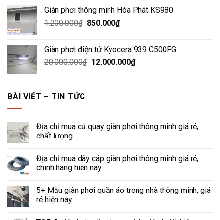
gốc
hiện
Giàn phơi thông minh Hòa Phát KS980
là:
tại
Giá
Giá
1.200.000
₫
3.000.000₫.
850.000
₫
là:
gốc
hiện
1.500.000₫.
là:
tại
Giàn phơi điện tử Kyocera 939 C500FG
1.200.000₫.
là:
Giá
Giá
20.000.000
₫
12.000.000
₫
850.000₫.
gốc
hiện
là:
tại
20.000.000₫.
là:
BÀI VIẾT – TIN TỨC
12.000.000₫.
Địa chỉ mua củ quay giàn phơi thông minh giá rẻ,
chất lượng
Địa chỉ mua dây cáp giàn phơi thông minh giá rẻ,
chính hãng hiện nay
5+ Mẫu giàn phơi quần áo trong nhà thông minh, giá
rẻ hiện nay