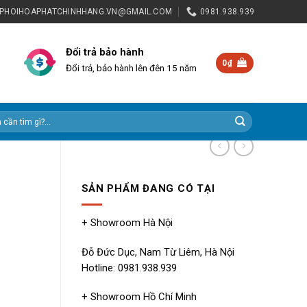
NPHOIHOAPHATCHINHHANG.VN@GMAIL.COM
0981.938.939
Đổi trả bảo hành
0
₫
Đổi trả, bảo hành lên đên 15 năm
SẢN PHẨM ĐANG CÓ TẠI
+ Showroom Hà Nội
Đỗ Đức Dục, Nam Từ Liêm, Hà Nội
Hotline: 0981.938.939
+ Showroom Hồ Chí Minh