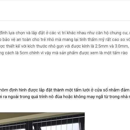
đình lựa chọn và lắp đặt ở các vị trí khác nhau như căn hộ chung cư,
iúp bảo vệ an toàn cho trẻ nhỏ mà mang lại tính thẩm mỹ rất cao so vớ
ược thiết kế với kích thước nhỏ gọn với được kính là 2.5mm và 3.0mm,
oảng cách là 5cm chính vì vậy mà sản phẩm được xem là một tấm rào
nhôm định hình được lắp đặt thành một tấm lưới ở cửa sổ nhằm đảm
ơi ra ngoài trong quá trình nô đùa hoặc không may ngã từ trong nhà 