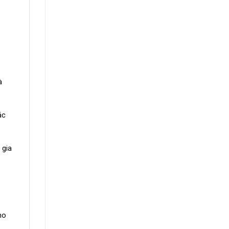
à
ác
 gia
ho