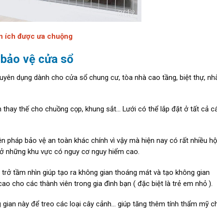
ện ích được ưa chuộng
 bảo vệ cửa sổ
huyên dụng dành cho cửa sổ chung cư, tòa nhà cao tầng, biệt thự, nh
 thay thế cho chuồng cọp, khung sắt… Lưới có thể lắp đặt ở tất cả c
n pháp bảo vệ an toàn khác chính vì vậy mà hiện nay có rất nhiều hộ
 ở những khu vực có nguy cơ nguy hiểm cao.
trở tầm nhìn giúp tạo ra không gian thoáng mát và tạo không gian
 cho các thành viên trong gia đình bạn ( đặc biệt là trẻ em nhỏ ).
 gian này để treo các loại cây cảnh… giúp tăng thêm tính thẩm mỹ c