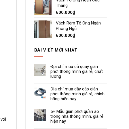
Vách Tổ Ong Ngăn Cầu
Thang
600.000
₫
Vách Rèm Tổ Ong Ngăn
Phòng Ngủ
600.000
₫
BÀI VIẾT MỚI NHẤT
Địa chỉ mua củ quay giàn
phơi thông minh giá rẻ, chất
lượng
Địa chỉ mua dây cáp giàn
phơi thông minh giá rẻ, chính
hãng hiện nay
5+ Mẫu giàn phơi quần áo
trong nhà thông minh, giá rẻ
 với
hiện nay