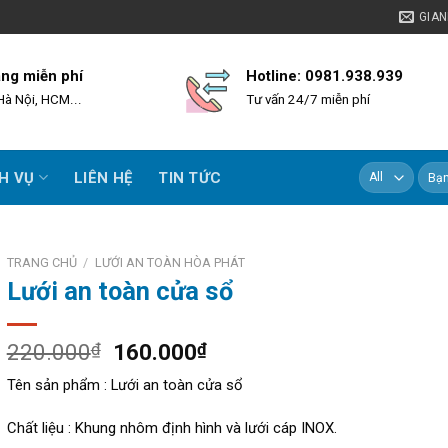
GIA
àng miễn phí
Hotline: 0981.938.939
Hà Nội, HCM...
Tư vấn 24/7 miễn phí
Tìm
H VỤ
LIÊN HỆ
TIN TỨC
kiếm:
TRANG CHỦ
/
LƯỚI AN TOÀN HÒA PHÁT
Lưới an toàn cửa sổ
Giá
Giá
220.000
₫
160.000
₫
gốc
hiện
Tên sản phẩm : Lưới an toàn cửa sổ
là:
tại
220.000₫.
là:
Chất liệu : Khung nhôm định hình và lưới cáp INOX.
160.000₫.