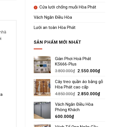
Cửa lưới chống muỗi Hòa Phát
Vách Ngăn Điều Hòa
Lưới an toàn Hòa Phát
 nhà
i
SẢN PHẨM MỚI NHẤT
Giàn Phơi Hoà Phát
KS666-Plus
Giá
Giá
3.800.000
₫
2.550.000
₫
gốc
hiện
là:
tại
Cây treo quần áo bằng gỗ
3.800.000₫.
là:
Hòa Phát cao cấp
2.550.000₫.
Giá
Giá
4.850.000
₫
2.850.000
₫
ra
gốc
hiện
Vách Ngăn Điều Hòa
là:
tại
Phòng Khách
4.850.000₫.
là:
2.850.000₫.
600.000
₫